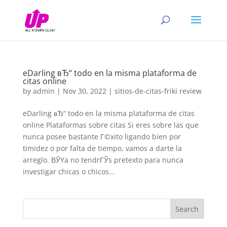
eDarling вЂ“ todo en la misma plataforma de
citas online
by
admin
|
Nov 30, 2022
|
sitios-de-citas-friki review
eDarling вЂ“ todo en la misma plataforma de citas
online Plataformas sobre citas Si eres sobre las que
nunca posee bastante Г©xito ligando bien por
timidez o por falta de tiempo, vamos a darte la
arreglo. ВЎYa no tendrГЎs pretexto para nunca
investigar chicas o chicos...