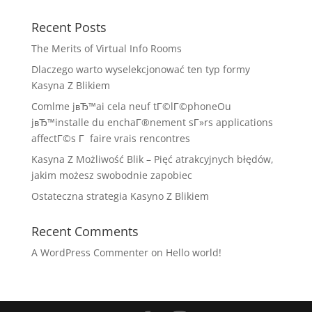
Recent Posts
The Merits of Virtual Info Rooms
Dlaczego warto wyselekcjonować ten typ formy
Kasyna Z Blikiem
Comlme jвЂ™ai cela neuf tГ©lГ©phoneOu
jвЂ™installe du enchaГ®nement sГ»rs applications
affectГ©s Г faire vrais rencontres
Kasyna Z Możliwość Blik – Pięć atrakcyjnych błędów,
jakim możesz swobodnie zapobiec
Ostateczna strategia Kasyno Z Blikiem
Recent Comments
A WordPress Commenter
on
Hello world!