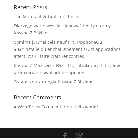
Recent Posts
The Merits of Virtual Info Rooms
Dlaczego warto wyselekcjonować ten typ formy
Kasyna Z Blikiem
Comlme jвЂ™ai cela neuf tГ©lГ©phoneOu
jвЂ™installe du enchaГ®nement sГ»rs applications
affectГ©s Г faire vrais rencontres
Kasyna Z Możliwość Blik – Pięć atrakcyjnych błędów,
jakim możesz swobodnie zapobiec
Ostateczna strategia Kasyno Z Blikiem
Recent Comments
A WordPress Commenter
on
Hello world!