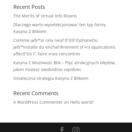
Recent Posts
The Merits of Virtual Info Rooms
Dlaczego warto wyselekcjonować ten typ formy
Kasyna Z Blikiem
Comlme jвЂ™ai cela neuf tГ©lГ©phoneOu
jвЂ™installe du enchaГ®nement sГ»rs applications
affectГ©s Г faire vrais rencontres
Kasyna Z Możliwość Blik – Pięć atrakcyjnych błędów,
jakim możesz swobodnie zapobiec
Ostateczna strategia Kasyno Z Blikiem
Recent Comments
A WordPress Commenter
on
Hello world!