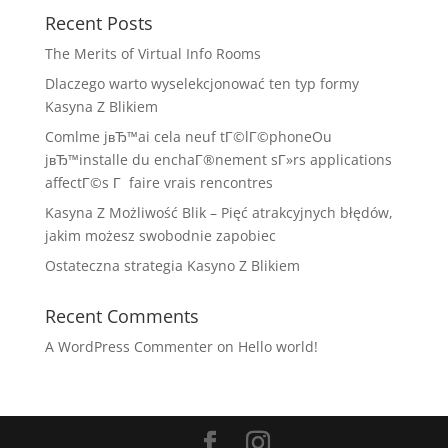
Recent Posts
The Merits of Virtual Info Rooms
Dlaczego warto wyselekcjonować ten typ formy
Kasyna Z Blikiem
Comlme jвЂ™ai cela neuf tГ©lГ©phoneOu
jвЂ™installe du enchaГ®nement sГ»rs applications
affectГ©s Г faire vrais rencontres
Kasyna Z Możliwość Blik – Pięć atrakcyjnych błędów,
jakim możesz swobodnie zapobiec
Ostateczna strategia Kasyno Z Blikiem
Recent Comments
A WordPress Commenter
on
Hello world!