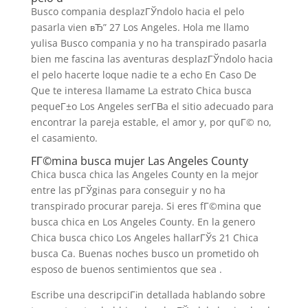
Busco compania desplazГЎndolo hacia el pelo
pasarla vien вЂ” 27 Los Angeles. Hola me llamo
yulisa Busco compania y no ha transpirado pasarla
bien me fascina las aventuras desplazГЎndolo hacia
el pelo hacerte loque nadie te a echo En Caso De
Que te interesa llamame La estrato Chica busca
pequeГ±o Los Angeles serГ­В­a el sitio adecuado para
encontrar la pareja estable, el amor y, por quГ© no,
el casamiento.
FГ©mina busca mujer Las Angeles County
Chica busca chica las Angeles County en la mejor
entre las pГЎginas para conseguir y no ha
transpirado procurar pareja. Si eres fГ©mina que
busca chica en Los Angeles County. En la genero
Chica busca chico Los Angeles hallarГЎs 21 Chica
busca Ca. Buenas noches busco un prometido oh
esposo de buenos sentimientos que sea .
Escribe una descripciГіn detallada hablando sobre