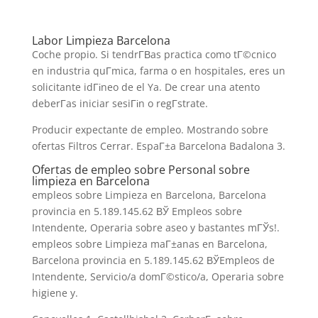
Labor Limpieza Barcelona
Coche propio. Si tendrГ­В­as practica como tГ©cnico
en industria quГ­mica, farma o en hospitales, eres un
solicitante idГіneo de el Ya. De crear una atento
deberГ­as iniciar sesiГіn o regГ­strate.
Producir expectante de empleo. Mostrando sobre
ofertas Filtros Cerrar. EspaГ±a Barcelona Badalona 3.
Ofertas de empleo sobre Personal sobre
limpieza en Barcelona
empleos sobre Limpieza en Barcelona, Barcelona
provincia en 5.189.145.62 ВЎ Empleos sobre
Intendente, Operaria sobre aseo y bastantes mГЎs!.
empleos sobre Limpieza maГ±anas en Barcelona,
Barcelona provincia en 5.189.145.62 ВЎEmpleos de
Intendente, Servicio/a domГ©stico/a, Operaria sobre
higiene y.