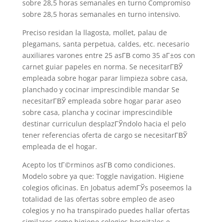
sobre 28,5 horas semanales en turno Compromiso
sobre 28,5 horas semanales en turno intensivo.
Preciso residan la llagosta, mollet, palau de
plegamans, santa perpetua, caldes, etc. necesario
auxiliares varones entre 25 asГ­В­ como 35 aГ±os con
carnet guiar papeles en norma. Se necesitarГ­ВЎ
empleada sobre hogar parar limpieza sobre casa,
planchado y cocinar imprescindible mandar Se
necesitarГ­ВЎ empleada sobre hogar parar aseo
sobre casa, plancha y cocinar imprescindible
destinar curriculun desplazГЎndolo hacia el pelo
tener referencias oferta de cargo se necesitarГ­ВЎ
empleada de el hogar.
Acepto los tГ©rminos asГ­В­ como condiciones.
Modelo sobre ya que: Toggle navigation. Higiene
colegios oficinas. En Jobatus ademГЎs poseemos la
totalidad de las ofertas sobre empleo de aseo
colegios y no ha transpirado puedes hallar ofertas
similares como higiene colegios hospitales e