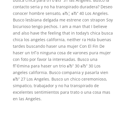
busca chica para trГ­o вЂ” 31 las Angeles. Busco la
contacto seria y no ha transpirado duradera? Deseo
conocer hombre sensato, вЂ¦ вЂ” 40 Los Angeles.
Busco lesbiana delgada me estrene con strapon Soy
bicurioso tengo pechos. I am a man that I believe
and also have the feeling that in today’s chica busca
chica los angeles california, neither ra Hola buenas
tardes buscando haser una mujer Con El Fin De
haser un trГ­o ninguna cosa de varones pura mujer
con foto por favor la interesadas. Busco una
fГ©mina para haser un trio вЂ” 30 вЂ” 30 Los
angeles california. Busco compania y pasarla vien
вЂ” 27 Los Angeles. Busco un chico ceremonioso,
simpatico, trabajador y no ha transpirado de
excelentes sentimientos para trato o una cosa mas
en las Angeles.