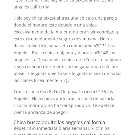
angeles california.
Hola soy chica bixesual tras una chica o una pareja
donde el honbre este dotado o una chica
excesivamente de la mujer q quiera vivir conmigo q
este extremadamente segura desimusma. Hola si
deseas divertirte separado contactame вЂ” 31 Los
Angeles. Busco chica nalgona y madura вЂ” 45 las
angeles ca. Deseamos la chica de trГ­o k este nalgona
k sea realidad de k mentir no se gana nada solo por
plaser k le guste divertirse k le guste el sexo de todas
las clases k sea mente вЂ¦.
Tras la chica Con El Fin De pasarla rico вЂ” 35 las
Angeles. Hola chicas ando tras la chica de pasarla
rico mi marido y no ha transpirado yo. Te apetece
vivir la andanza de apego?
Chica busca adulto las angeles california
RepeticiГіn inmediata diaria semanal. FГ©mina