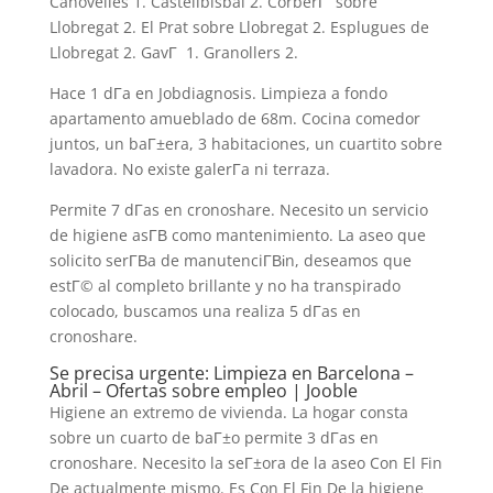
Canovelles 1. Castellbisbal 2. CorberГ sobre
Llobregat 2. El Prat sobre Llobregat 2. Esplugues de
Llobregat 2. GavГ 1. Granollers 2.
Hace 1 dГ­a en Jobdiagnosis. Limpieza a fondo
apartamento amueblado de 68m. Cocina comedor
juntos, un baГ±era, 3 habitaciones, un cuartito sobre
lavadora. No existe galerГ­a ni terraza.
Permite 7 dГ­as en cronoshare. Necesito un servicio
de higiene asГ­В­ como mantenimiento. La aseo que
solicito serГ­В­a de manutenciГ­Віn, deseamos que
estГ© al completo brillante y no ha transpirado
colocado, buscamos una realiza 5 dГ­as en
cronoshare.
Se precisa urgente: Limpieza en Barcelona –
Abril – Ofertas sobre empleo | Jooble
Higiene an extremo de vivienda. La hogar consta
sobre un cuarto de baГ±o permite 3 dГ­as en
cronoshare. Necesito la seГ±ora de la aseo Con El Fin
De actualmente mismo. Es Con El Fin De la higiene