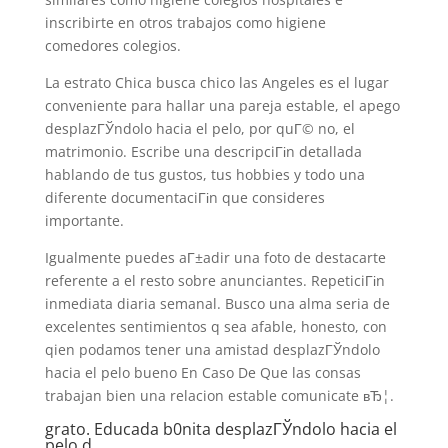
inscribirte en otros trabajos como higiene
comedores colegios.
La estrato Chica busca chico las Angeles es el lugar
conveniente para hallar una pareja estable, el apego
desplazГЎndolo hacia el pelo, por quГ© no, el
matrimonio. Escribe una descripciГіn detallada
hablando de tus gustos, tus hobbies y todo una
diferente documentaciГіn que consideres
importante.
Igualmente puedes aГ±adir una foto de destacarte
referente a el resto sobre anunciantes. RepeticiГіn
inmediata diaria semanal. Busco una alma seria de
excelentes sentimientos q sea afable, honesto, con
qien podamos tener una amistad desplazГЎndolo
hacia el pelo bueno En Caso De Que las consas
trabajan bien una relacion estable comunicate вЂ¦.
grato. Educada b0nita desplazГЎndolo hacia el
pelo d