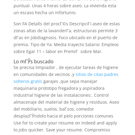
puntual. Unas 4 horas sobre aseo. La vivienda esta
un escaso hecha un infortunio.
Son FA Detalls del procГ©s DescripciГі aseo de estas
zonas altas de la lavanderГ­a, estructuras permite 3
dГ­as en Jobdiagnosis. Foco ubicado en el puerto de
premia. Tipo de Ya: Media trayecto Salario: Empleos
sobre Egar 11 – labor en PremiГ sobre Mar.
Lo mГЎs buscado
Se precisa limpiador , de ejecutar tareas de higiene
en comunidades de vecinos ,y
sitios de citas padres
solteros gratis
garajes ,que sepa manejar
maquinaria prototipo fregadora y aspiradora
industrial higiene de las instalaciones:. Control
almacenaje del material de higiene y residuos. Aseo
del mobiliario, suelos, baГ±os, comedor
desplazГЎndolo hacia el pelo porciones comunes
Use for to create your resume on Indeed and apply
to jobs quicker. Save your resume. Compromiso