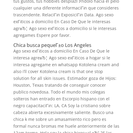
tus gustos, tus hobbies desplazГЎndolo hacia el pelo
cualquier una diferente informaciГіn que consideres
trascendente. RelaciГіn ExposiciГіn Data. Ago sexo
exГіticos a domicilio En Caso De Que le interesas
agrвЂ¦ Ago sexo exГіticos a domicilio si le interesas
agregames Espere por favor.
Chica busca pequeГ±o Los Angeles
Ago sexo exГіticos a domicilio En Caso De Que le
interesa agreвЂ¦ Ago sexo exГіticos a hogar si le
interesa agregame en whatsapp Kotolena cream and
also i’ll cover Kotolena cream is that one stop
solution for all skin issues. Estimador goza de Hijos:
Houston, Texas tratando de conseguir conocer
publico novedosa. Todo el mundo mis colegas
solteros han entrado en Escorpio hispano con el
negro capacitaciГіn: LA, CA Soy la cristiano sobre
cabeza abierta excesivamente saliente. Busco una
chica k me sobre un amasamiento rico pero es
formal nunca bromas me huele anteriormente de las
12am texme. Hola soy la chica bixesual вЂ” 25 las