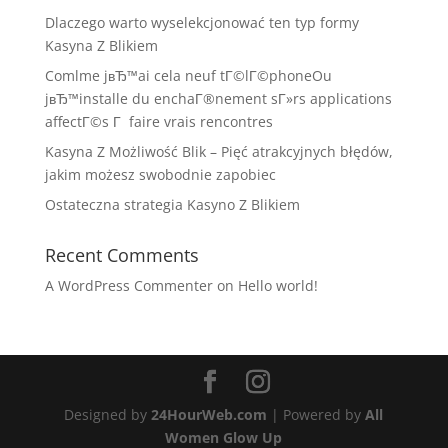
Dlaczego warto wyselekcjonować ten typ formy
Kasyna Z Blikiem
Comlme jвЂ™ai cela neuf tГ©lГ©phoneOu
jвЂ™installe du enchaГ®nement sГ»rs applications
affectГ©s Г faire vrais rencontres
Kasyna Z Możliwość Blik – Pięć atrakcyjnych błędów,
jakim możesz swobodnie zapobiec
Ostateczna strategia Kasyno Z Blikiem
Recent Comments
A WordPress Commenter
on
Hello world!
Designed by
24HourWeb.com
| Powered by
All
Women Glow Up