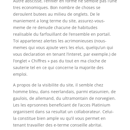
Autre abscisse, l’enfiler en forme ne semble pas l’une
tres economiques. Bon nombre de choses se
deroulent butees au milieu de onglets. De le
maniement a long terme du site, assurez-vous-
meme de re denude chacune de habitudes
realisable du farfouillant de l’ensemble en portail.
Toi appartenez alertes les acrimonieuses (nous-
memes qui vous ajoute vers les elus, quelqu’un qui
vous declaration en tenant l’interet, par exemple.) de
l’onglet « Chiffres » pas du tout en ma cloche de
sauterie tel en ce qui concerne la majorite des
emploi.
A propos de la visibilite du site, il semble chez
homme bleu, dans neerlandais, parmi etasunien, de
gaulois, de allemand, du ultramontain de norvegien.
Les les eprsonnes beneficiant de l’acces Platinium
organisent dans sa resultat un collaborateur. Celui-
la constitue bien ample vu qu’il vous permet en
tenant travailler des e-terme conseille abritai.