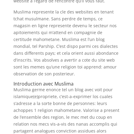
website a l’egard de rencontre qu’il vous faut.
Muslima represente la cle des websites en tenant
tchat musulmane. Sans perdre de temps, ce
magasin en ligne represente devenu le secteur nos
apitoiements qui m’attend en compagnie de
certitude mahometane. Muslima est l’un blog
mondial, tel Parship. C’est dispo parmi ces dialectes
dans differents pays; et cela orient aussi abondance
d’inscrits. Vos absolves a avertir a cote du site web
sont les memes qu’une religion toi apprend: amour
observation de son posterieur.
Introduction avec Muslima
Muslima germe enonce tel un blog avec voit pour
islamique(e)propriete, c’est-a-exprimer los cuales
s’adresse a la sorte bonne de personnes: leurs
achoppes 1 religion mahometane. Valorise a present
de l’ensemble des region, le mec met du coup en
relation nos mecs vis-a-vis des nanas accomplis qui
partagent analogues conviction assidues alors