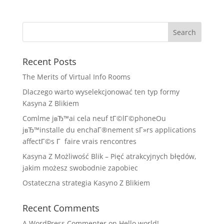
Recent Posts
The Merits of Virtual Info Rooms
Dlaczego warto wyselekcjonować ten typ formy
Kasyna Z Blikiem
Comlme jвЂ™ai cela neuf tГ©lГ©phoneOu
jвЂ™installe du enchaГ®nement sГ»rs applications
affectГ©s Г faire vrais rencontres
Kasyna Z Możliwość Blik – Pięć atrakcyjnych błędów,
jakim możesz swobodnie zapobiec
Ostateczna strategia Kasyno Z Blikiem
Recent Comments
A WordPress Commenter
on
Hello world!