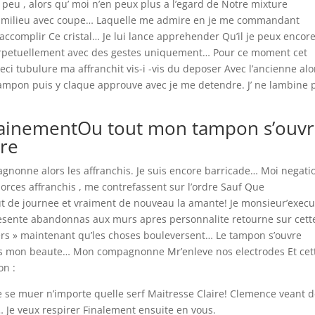
u , alors qu’ moi n’en peux plus a l’egard de Notre mixture
 milieu avec coupe… Laquelle me admire en je me commandant
accomplir Ce cristal… Je lui lance apprehender Qu’il je peux encore
erpetuellement avec des gestes uniquement… Pour ce moment cet
ceci tubulure ma affranchit vis-i -vis du deposer Avec l’ancienne alo
 tampon puis y claque approuve avec je me detendre. J’ ne lambine 
hainementOu tout mon tampon s’ouv
ure
agnonne alors les affranchis. Je suis encore barricade… Moi negati
morces affranchis , me contrefassent sur l’ordre Sauf Que
t de journee et vraiment de nouveau la amante! Je monsieur’execu
resente abandonnas aux murs apres personnalite retourne sur cett
pers » maintenant qu’les choses bouleversent… Le tampon s’ouvre
puis mon beaute… Mon compagnonne Mr’enleve nos electrodes Et cet
on :
 se muer n’importe quelle serf Maitresse Claire! Clemence veant 
 Je veux respirer Finalement ensuite en vous.