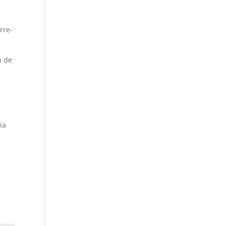
rre-
u de
ia