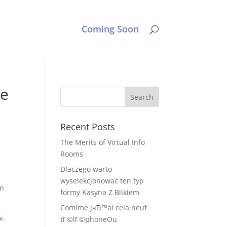
Coming Soon
ne
Recent Posts
The Merits of Virtual Info
Rooms
Dlaczego warto
wyselekcjonować ten typ
un
formy Kasyna Z Blikiem
Comlme jвЂ™ai cela neuf
i-
tГ©lГ©phoneOu