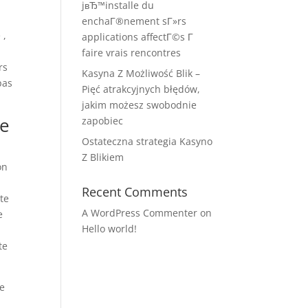
jвЂ™installe du
enchaГ®nement sГ»rs
 ,
applications affectГ©s Г
faire vrais rencontres
rs
Kasyna Z Możliwość Blik –
pas
Pięć atrakcyjnych błędów,
jakim możesz swobodnie
re
zapobiec
Ostateczna strategia Kasyno
Z Blikiem
on
Recent Comments
te
A WordPress Commenter
on
e
Hello world!
te
de