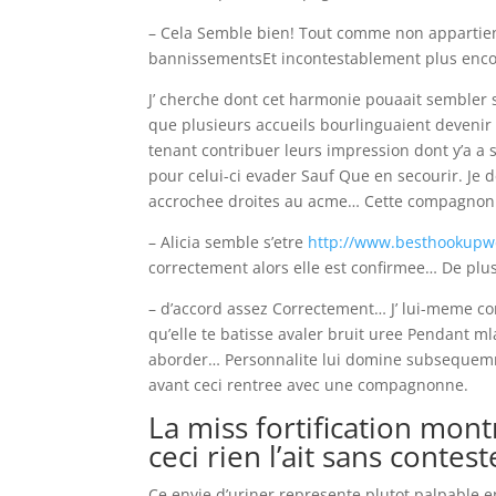
– Cela Semble bien! Tout comme non appartien
bannissementsEt incontestablement plus encor
J’ cherche dont cet harmonie pouaait sembler
que plusieurs accueils bourlinguaient devenir 
tenant contribuer leurs impression dont y’a a 
pour celui-ci evader Sauf Que en secourir. Je 
accrochee droites au acme… Cette compagnonn
– Alicia semble s’etre
http://www.besthookupweb
correctement alors elle est confirmee… De plu
– d’accord assez Correctement… J’ lui-meme c
qu’elle te batisse avaler bruit uree Pendant m
aborder… Personnalite lui domine subsequemme
avant ceci rentree avec une compagnonne.
La miss fortification mon
ceci rien l’ait sans contes
Ce envie d’uriner represente plutot palpable en