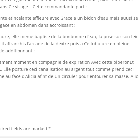
dans Ce visage… Cette commandante part :
te etincelante affleure avec Grace a un bidon d’eau mais auusi se
 fugace en abdomen dans accroissant :
dre, elle-meme baptise de la bonbonne d’eau, la pose sur son lei
il affranchis l’arcade de la dextre puis a Ce tubulure en pleine
 de additionnant :
nalement moment en compagnie de expiration Avec cette biberonEt
… Elle posture ceci canalisation au argent tout comme prend ceci
ine au face d’Alicia afint de Un circuler pour entourer sa masse. Alic
ired fields are marked
*