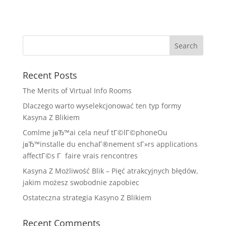
Recent Posts
The Merits of Virtual Info Rooms
Dlaczego warto wyselekcjonować ten typ formy
Kasyna Z Blikiem
Comlme jвЂ™ai cela neuf tГ©lГ©phoneOu
jвЂ™installe du enchaГ®nement sГ»rs applications
affectГ©s Г faire vrais rencontres
Kasyna Z Możliwość Blik – Pięć atrakcyjnych błędów,
jakim możesz swobodnie zapobiec
Ostateczna strategia Kasyno Z Blikiem
Recent Comments