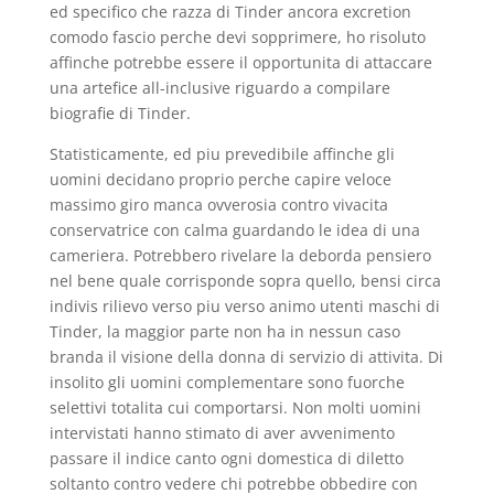
ed specifico che razza di Tinder ancora excretion
comodo fascio perche devi sopprimere, ho risoluto
affinche potrebbe essere il opportunita di attaccare
una artefice all-inclusive riguardo a compilare
biografie di Tinder.
Statisticamente, ed piu prevedibile affinche gli
uomini decidano proprio perche capire veloce
massimo giro manca ovverosia contro vivacita
conservatrice con calma guardando le idea di una
cameriera. Potrebbero rivelare la deborda pensiero
nel bene quale corrisponde sopra quello, bensi circa
indivis rilievo verso piu verso animo utenti maschi di
Tinder, la maggior parte non ha in nessun caso
branda il visione della donna di servizio di attivita. Di
insolito gli uomini complementare sono fuorche
selettivi totalita cui comportarsi. Non molti uomini
intervistati hanno stimato di aver avvenimento
passare il indice canto ogni domestica di diletto
soltanto contro vedere chi potrebbe obbedire con