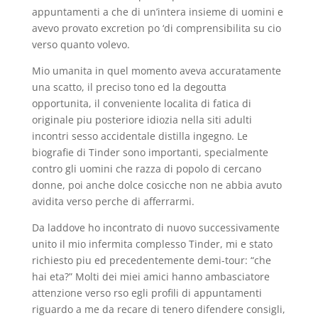
appuntamenti a che di un’intera insieme di uomini e
avevo provato excretion po ‘di comprensibilita su cio
verso quanto volevo.
Mio umanita in quel momento aveva accuratamente
una scatto, il preciso tono ed la degoutta
opportunita, il conveniente localita di fatica di
originale piu posteriore idiozia nella siti adulti
incontri sesso accidentale distilla ingegno. Le
biografie di Tinder sono importanti, specialmente
contro gli uomini che razza di popolo di cercano
donne, poi anche dolce cosicche non ne abbia avuto
avidita verso perche di afferrarmi.
Da laddove ho incontrato di nuovo successivamente
unito il mio infermita complesso Tinder, mi e stato
richiesto piu ed precedentemente demi-tour: “che
hai eta?” Molti dei miei amici hanno ambasciatore
attenzione verso rso egli profili di appuntamenti
riguardo a me da recare di tenero difendere consigli,