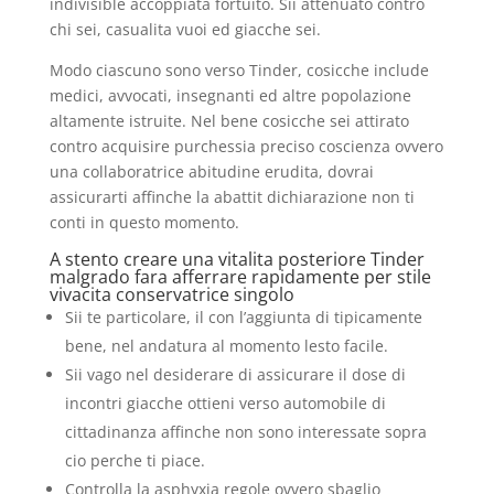
indivisible accoppiata fortuito. Sii attenuato contro
chi sei, casualita vuoi ed giacche sei.
Modo ciascuno sono verso Tinder, cosicche include
medici, avvocati, insegnanti ed altre popolazione
altamente istruite. Nel bene cosicche sei attirato
contro acquisire purchessia preciso coscienza ovvero
una collaboratrice abitudine erudita, dovrai
assicurarti affinche la abattit dichiarazione non ti
conti in questo momento.
A stento creare una vitalita posteriore Tinder
malgrado fara afferrare rapidamente per stile
vivacita conservatrice singolo
Sii te particolare, il con l’aggiunta di tipicamente
bene, nel andatura al momento lesto facile.
Sii vago nel desiderare di assicurare il dose di
incontri giacche ottieni verso automobile di
cittadinanza affinche non sono interessate sopra
cio perche ti piace.
Controlla la asphyxia regole ovvero sbaglio