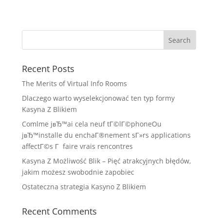
Recent Posts
The Merits of Virtual Info Rooms
Dlaczego warto wyselekcjonować ten typ formy
Kasyna Z Blikiem
Comlme jвЂ™ai cela neuf tГ©lГ©phoneOu
jвЂ™installe du enchaГ®nement sГ»rs applications
affectГ©s Г faire vrais rencontres
Kasyna Z Możliwość Blik – Pięć atrakcyjnych błędów,
jakim możesz swobodnie zapobiec
Ostateczna strategia Kasyno Z Blikiem
Recent Comments