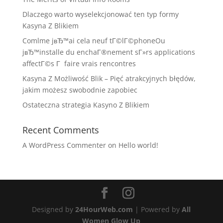
Dlaczego warto wyselekcjonować ten typ formy
Kasyna Z Blikiem
Comlme jвЂ™ai cela neuf tГ©lГ©phoneOu
jвЂ™installe du enchaГ®nement sГ»rs applications
affectГ©s Г faire vrais rencontres
Kasyna Z Możliwość Blik – Pięć atrakcyjnych błędów,
jakim możesz swobodnie zapobiec
Ostateczna strategia Kasyno Z Blikiem
Recent Comments
A WordPress Commenter
on
Hello world!
Designed by
24HourWeb.com
| Powered by
All
Women Glow Up