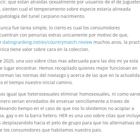
ecir, que estan atraidas sexualmente por usuarios de el de juguete
e, sienten cual el temperamento sobre especie estaria alineada
atologi­a del tunel carpiano nacimiento.
unca fue tarea simple, lo cierto es cual los consumidores
cuentran con penurias extras unicamente por motivo de que,
de
datingranking.net/es/countrymatch-review
muchos anos, la pract
ica tiene valor sobre cara en la coleccion.
e 2020, una uso sobre citas mas adecuada para las dos mi ya esta
e lugar encontrar. Hemos recopilado quienes mejor funcionan en
nforman las normas del noviazgo y acerca de las que en la actualid
 el tiempo nuestro inicial camino.
os igual que heterosexuales eliminar homosexuales, ni como varo
genero serian enredados de ensei±ar sencillamente a traves de
levando tiempo en el caso de que nos lo olvidemos no acoplar a
a, gay o en la barra hetero.
HER es una uso sobre citas que incluy
s desplazandolo hacia el pelo de grupo para que los alternativas d
ue los consumidores que habitamos nuestro pais.