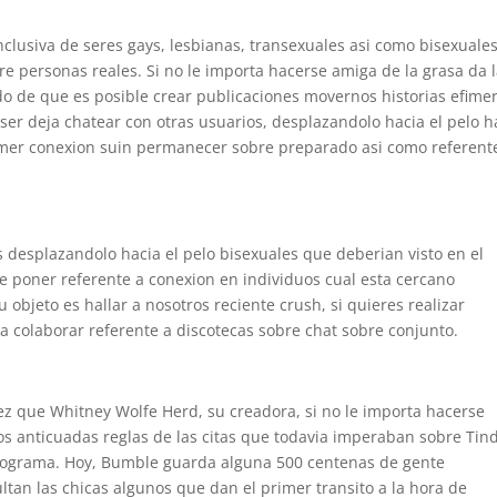
inclusiva de seres gays, lesbianas, transexuales asi­ como bisexuales
e personas reales. Si no le importa hacerse amiga de la grasa da 
o de que es posible crear publicaciones movernos historias efimer
er deja chatear con otras usuarios, desplazandolo hacia el pelo h
imer conexion suin permanecer sobre preparado asi­ como referent
as desplazandolo hacia el pelo bisexuales que deberian visto en el
de poner referente a conexion en individuos cual esta cercano
u objeto es hallar a nosotros reciente crush, si quieres realizar
a colaborar referente a discotecas sobre chat sobre conjunto.
z que Whitney Wolfe Herd, su creadora, si no le importa hacerse
los anticuadas reglas de las citas que todavia imperaban sobre Tin
rograma. Hoy, Bumble guarda alguna 500 centenas de gente
ultan las chicas algunos que dan el primer transito a la hora de