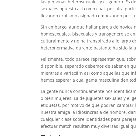
las personas heterosexuales y cisgenero. Es d
sexuales opuesto asi­ como cual, por otra part
llevando erotismo asignado empezando por la p
Sin embargo, aunque hallar pareja de novios n
homosexuales, bisexuales y transgenero se en
culturalmente y no ha transpirado a lo largo 
heteronormativa durante bastante ha sido la un
Felizmente, todo parece representar que, sobr
disponible, separado debemos de saber en qu
mientras a variacii?n asi­ como aquellas que i
hemos esperar a cual gama masculina den todo
La gente nunca continuamente nos identificam
o bien mujeres. La de juguetes sexuales y el 
etiquetas, por motivo de que podran cambiar l
nuestra amiga la idiosincrasia de hombre, dam
cualquier clase sobre identidades para pareja
efectuar match resultan muy diversas igual q