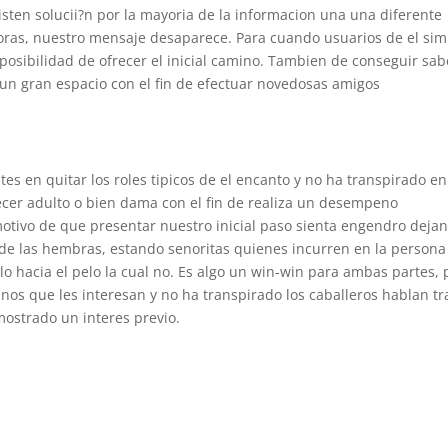
isten solucii?n por la mayoria de la informacion una una diferente
horas, nuestro mensaje desaparece. Para cuando usuarios de el sim
posibilidad de ofrecer el inicial camino. Tambien de conseguir sab
un gran espacio con el fin de efectuar novedosas amigos
tes en quitar los roles ti­picos de el encanto y no ha transpirado en
ecer adulto o bien dama con el fin de realiza un desempeno
otivo de que presentar nuestro inicial paso sienta engendro deja
 de las hembras, estando senoritas quienes incurren en la person
o hacia el pelo la cual no. Es algo un win-win para ambas partes,
os que les interesan y no ha transpirado los caballeros hablan tr
ostrado un interes previo.