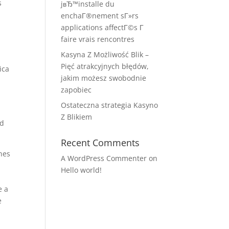
s
jвЂ™installe du
enchaГ®nement sГ»rs
applications affectГ©s Г
faire vrais rencontres
Kasyna Z Możliwość Blik –
Pięć atrakcyjnych błędów,
ica
jakim możesz swobodnie
zapobiec
Ostateczna strategia Kasyno
Z Blikiem
ad
Recent Comments
nes
A WordPress Commenter
on
Hello world!
e a
e