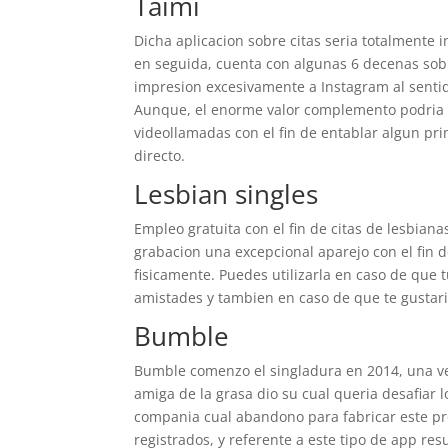
Taimi
Dicha aplicacion sobre citas seri­a totalmente 
en seguida, cuenta con algunas 6 decenas sobr
impresion excesivamente a Instagram al sentid
Aunque, el enorme valor complemento podri­a s
videollamadas con el fin de entablar algun pr
directo.
Lesbian singles
Empleo gratuita con el fin de citas de lesbian
grabacion una excepcional aparejo con el fin 
fisicamente. Puedes utilizarla en caso de que t
amistades y tambien en caso de que te gustari
Bumble
Bumble comenzo el singladura en 2014, una ve
amiga de la grasa dio su cual queria desafiar 
compania cual abandono para fabricar este p
registrados, y referente a este tipo de app res