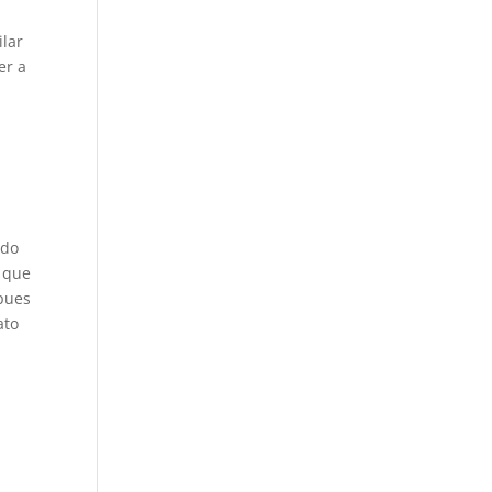
ilar
er a
ndo
a que
 pues
ato