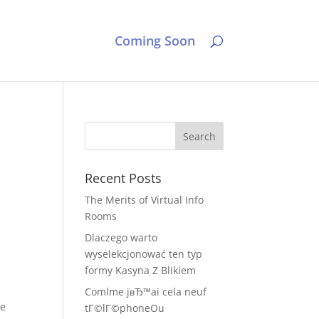
Coming Soon
Recent Posts
The Merits of Virtual Info
Rooms
Dlaczego warto
wyselekcjonować ten typ
formy Kasyna Z Blikiem
Comlme jвЂ™ai cela neuf
de
tГ©lГ©phoneOu